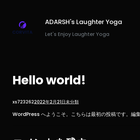
内
容
を
ADARSH's Laughter Yoga
ス
Let's Enjoy Laughter Yoga
キ
ッ
プ
Hello world!
xs723262
2022年2月21日
未分類
WordPress へようこそ。こちらは最初の投稿です